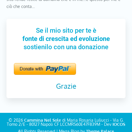
ciò che conta…
Se il mio sito per te è
fonte di crescita ed evoluzione
sostienilo con una donazione
Grazie
© 2026
Cammina Nel Sole
di Maria Rosaria Luliucci - Via G.
Tomo 2/E - 80127 Napoli CF LCCMRS60E47F839M - Dev
IOCOS
All Rights Reserved | Mega Blog by
Theme Palace