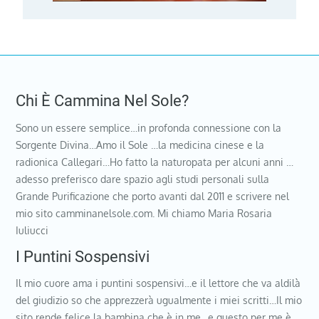
Chi È Cammina Nel Sole?
Sono un essere semplice…in profonda connessione con la
Sorgente Divina…Amo il Sole …la medicina cinese e la
radionica Callegari…Ho fatto la naturopata per alcuni anni …
adesso preferisco dare spazio agli studi personali sulla
Grande Purificazione che porto avanti dal 2011 e scrivere nel
mio sito camminanelsole.com. Mi chiamo Maria Rosaria
Iuliucci
I Puntini Sospensivi
Il mio cuore ama i puntini sospensivi…e il lettore che va aldilà
del giudizio so che apprezzerà ugualmente i miei scritti…Il mio
sito rende felice la bambina che è in me…e questo per me è