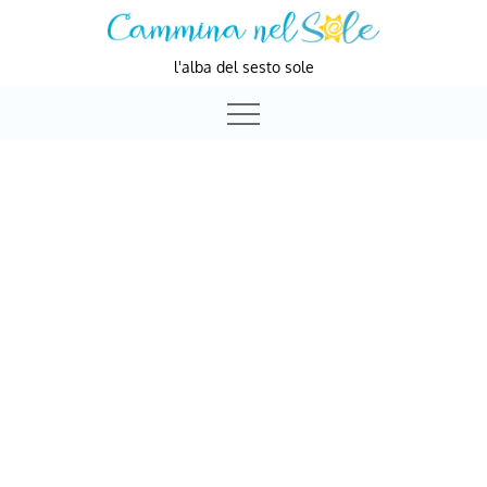
Skip
to
l'alba del sesto sole
content