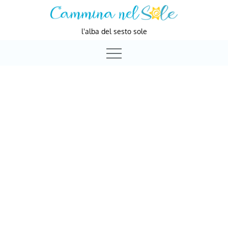
Skip
to
l'alba del sesto sole
content