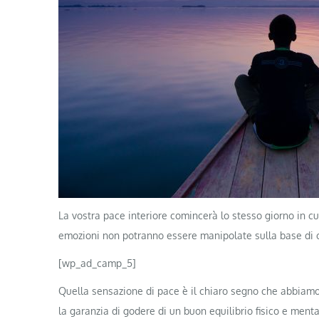
La vostra pace interiore comincerà lo stesso giorno in cui
emozioni non potranno essere manipolate sulla base di c
[wp_ad_camp_5]
Quella sensazione di pace è il chiaro segno che abbiamo 
la garanzia di godere di un buon equilibrio fisico e menta