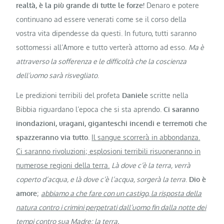
realtà, è la più grande di tutte le forze!
Denaro e potere
continuano ad essere venerati come se il corso della
vostra vita dipendesse da questi. In futuro, tutti saranno
sottomessi all’Amore e tutto verterà attorno ad esso.
Ma è
attraverso la sofferenza e le difficoltà che la coscienza
dell’uomo sarà risvegliato
.
Le predizioni terribili del profeta
Daniele
scritte nella
Bibbia riguardano l’epoca che si sta aprendo.
Ci saranno
inondazioni, uragani, giganteschi incendi e terremoti che
spazzeranno via tutto
.
Il sangue scorrerà in abbondanza.
Ci saranno rivoluzioni; esplosioni terribili risuoneranno in
numerose regioni della terra.
Là dove c’è la terra, verrà
coperto d’acqua, e là dove c’è l’acqua, sorgerà la terra
.
Dio è
amore
;
a
bbiamo a che fare con un castigo, la risposta della
natura contro i crimini perpetrati dall’uomo fin dalla notte dei
tempi contro sua Madre; la terra.