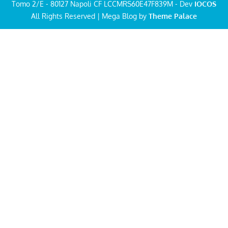
Tomo 2/E - 80127 Napoli CF LCCMRS60E47F839M - Dev
IOCOS
All Rights Reserved | Mega Blog by
Theme Palace