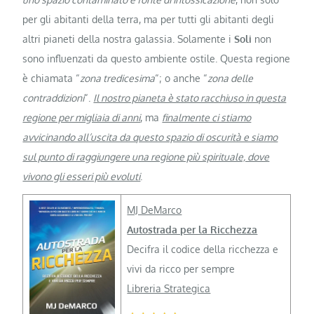
per gli abitanti della terra, ma per tutti gli abitanti degli
altri pianeti della nostra galassia. Solamente i
Soli
non
sono influenzati da questo ambiente ostile. Questa regione
è chiamata “
zona tredicesima
“; o anche “
zona delle
contraddizioni
“.
Il nostro pianeta è stato racchiuso in questa
regione per migliaia di anni
, ma
finalmente ci stiamo
avvicinando all’uscita da questo spazio di oscurità e siamo
sul punto di raggiungere una regione più spirituale, dove
vivono gli esseri più evoluti
.
MJ DeMarco
Autostrada per la Ricchezza
Decifra il codice della ricchezza e
vivi da ricco per sempre
Libreria Strategica