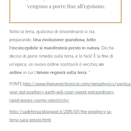
vengono a porre fine all’egoismo.
Sotto la terra, qualcosa di straordinario si sta
preparando.
Una rivoluzione grandiosa, tutto
l’inconcepibile si manifesterà presto in natura
. Dio ha
deciso di porre rimedio sulla terra, e lo farà! È la fine di
un’epoca; un nuovo ordine sostituirà il vecchio,
un
ordine
in cui l’
Amore regnerà sulla terra
. ”
FONTE:
http://www.theeventchronicle.com/metaphysics/spiritua
year-old-prophecy-earth-will-soon-swept-extraordinary-
rapid-waves-cosmic-electricity/
http://sadefenza.blogspot.it/2015/07/the-prophecy-la-
terra-sara-presto.html