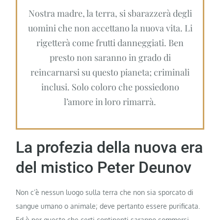
Nostra madre, la terra, si sbarazzerà degli
uomini che non accettano la nuova vita. Li
rigetterà come frutti danneggiati. Ben
presto non saranno in grado di
reincarnarsi su questo pianeta; criminali
inclusi. Solo coloro che possiedono
l’amore in loro rimarrà.
La profezia della nuova era
del mistico Peter Deunov
Non c’è nessun luogo sulla terra che non sia sporcato di
sangue umano o animale; deve pertanto essere purificata.
Ed è per questo che certi continenti saranno sommersi