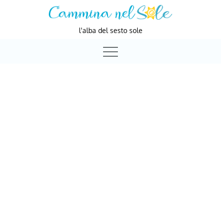
Skip
to
l'alba del sesto sole
content