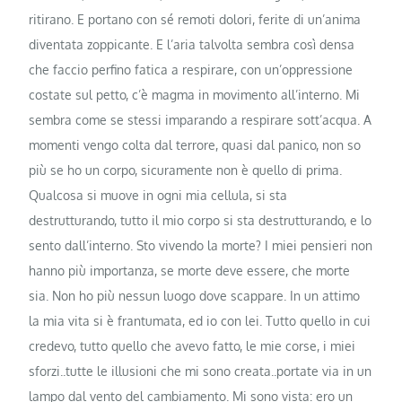
ritirano. E portano con sé remoti dolori, ferite di un’anima
diventata zoppicante. E l’aria talvolta sembra così densa
che faccio perfino fatica a respirare, con un’oppressione
costate sul petto, c’è magma in movimento all’interno. Mi
sembra come se stessi imparando a respirare sott’acqua. A
momenti vengo colta dal terrore, quasi dal panico, non so
più se ho un corpo, sicuramente non è quello di prima.
Qualcosa si muove in ogni mia cellula, si sta
destrutturando, tutto il mio corpo si sta destrutturando, e lo
sento dall’interno. Sto vivendo la morte? I miei pensieri non
hanno più importanza, se morte deve essere, che morte
sia. Non ho più nessun luogo dove scappare. In un attimo
la mia vita si è frantumata, ed io con lei. Tutto quello in cui
credevo, tutto quello che avevo fatto, le mie corse, i miei
sforzi..tutte le illusioni che mi sono creata..portate via in un
lampo dal vento del cambiamento. Mi sono vista: ero un