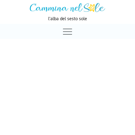
Skip
to
l'alba del sesto sole
content