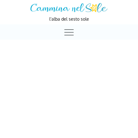
Skip
to
l'alba del sesto sole
content