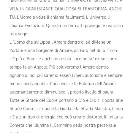
deve essere duraturo ma nell’ UNIVERSO IL MOVIMENTO È
VITA. IN OGNI ISTANTE QUALCOSA SI TRASFORMA. ANCHE
TU. L Uomo a volte li chiama fallimenti. L Universo li
chiama Evoluzioni. Quindi non fermarti prosegui e realizza i
tuoi sogni.
L ‘Uomo che sviluppa l Amore dentro di sé diviene un
Portale e una Sorgente di Amore, un Faro nel Buio. ” non
c’è più il Buio se anche una sola Luce brilla” mi sussurrò
tempo fa un Angelo. Più coltiveremo l Amore dentro
ognuno di noi più saremo esseri Liberi, autonomi e sempre
meno condizionabili. Chi conosce la Potenza dell’Amore
automaticamente diminuisce il proprio livello di paura.
Tutte le Strade del Cuore portano a Dio e Dio ci riporta alle
Strade Cuore. Li’ ripone la Guida e la Strada Maestra, li non
c’è alcun tipo di energia che può creare disturbo, li’ brilla la
Cometa che illumina il Cammino della nostra personale