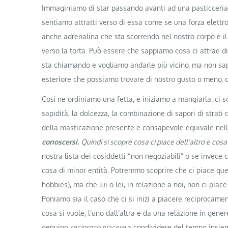
Immaginiamo di star passando avanti ad una pasticceria 
sentiamo attratti verso di essa come se una forza elettr
anche adrenalina che sta scorrendo nel nostro corpo e i
verso la torta. Può essere che sappiamo cosa ci attrae di
sta chiamando e vogliamo andarle più vicino, ma non 
esteriore che possiamo trovare di nostro gusto o meno, o
Così ne ordiniamo una fetta, e iniziamo a mangiarla, ci so
sapidità, la dolcezza, la combinazione di sapori di strati
della masticazione presente e consapevole equivale nell
conoscersi.
Quindi si scopre cosa ci piace dell’altro e cosa
nostra lista dei cosiddetti “non negoziabili” o se invece 
cosa di minor entità. Potremmo scoprire che ci piace quel
hobbies), ma che lui o lei, in relazione a noi, non ci piace
Poniamo sia il caso che ci si inizi a piacere reciprocame
cosa si vuole, l’uno dall’altra e da una relazione in gener
genuino
reciproco piacere
a condividere del tempo insiem