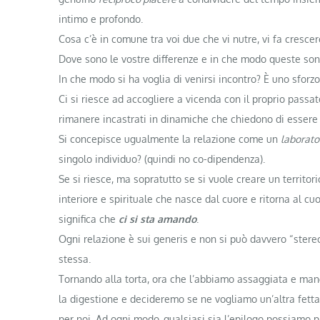
intimo e profondo.
Cosa c’è in comune tra voi due che vi nutre, vi fa crescer
Dove sono le vostre differenze e in che modo queste sono 
In che modo si ha voglia di venirsi incontro? È uno sforz
Ci si riesce ad accogliere a vicenda con il proprio passat
rimanere incastrati in dinamiche che chiedono di essere
Si concepisce ugualmente la relazione come un
laborato
singolo individuo? (quindi no co-dipendenza).
Se si riesce, ma sopratutto se si vuole creare un territor
interiore e spirituale che nasce dal cuore e ritorna al c
significa che
ci si sta amando
.
Ogni relazione è sui generis e non si può davvero “stereo
stessa.
Tornando alla torta, ora che l’abbiamo assaggiata e ma
la digestione e decideremo se ne vogliamo un’altra fetta
per noi. Ad ogni modo, qualsiasi sia l’epilogo possiamo 