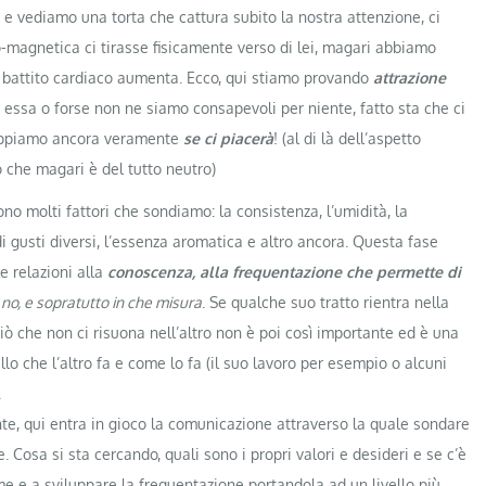
e vediamo una torta che cattura subito la nostra attenzione, ci
o-magnetica ci tirasse fisicamente verso di lei, magari abbiamo
l battito cardiaco aumenta. Ecco, qui stiamo provando
attrazione
 essa o forse non ne siamo consapevoli per niente, fatto sta che ci
sappiamo ancora veramente
se ci piacerà
! (al di là dell’aspetto
 che magari è del tutto neutro)
no molti fattori che sondiamo: la consistenza, l’umidità, la
 di gusti diversi, l’essenza aromatica e altro ancora. Questa fase
e relazioni alla
conoscenza, alla frequentazione che permette di
 no, e sopratutto in che misura
. Se qualche suo tratto rientra nella
ciò che non ci risuona nell’altro non è poi così importante ed è una
lo che l’altro fa e come lo fa (il suo lavoro per esempio o alcuni
.
nte, qui entra in gioco la comunicazione attraverso la quale sondare
e. Cosa si sta cercando, quali sono i propri valori e desideri e se c’è
e e a sviluppare la frequentazione portandola ad un livello più