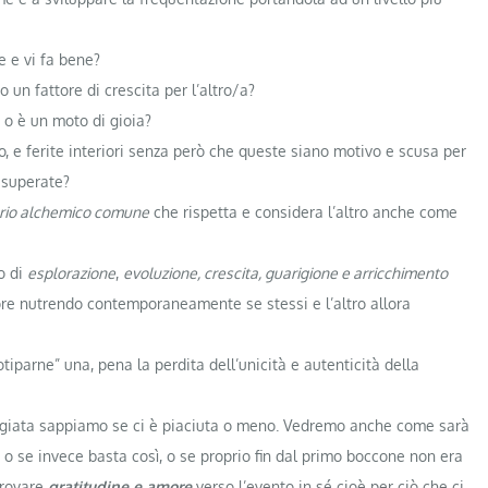
e e vi fa bene?
un fattore di crescita per l’altro/a?
o o è un moto di gioia?
o, e ferite interiori senza però che queste siano motivo e scusa per
 superate?
rio alchemico comune
che rispetta e considera l’altro anche come
io di
esplorazione
,
evoluzione, crescita, guarigione e arricchimento
uore nutrendo contemporaneamente se stessi e l’altro allora
tiparne” una, pena la perdita dell’unicità e autenticità della
ngiata sappiamo se ci è piaciuta o meno. Vedremo anche come sarà
 o se invece basta così, o se proprio fin dal primo boccone non era
provare
gratitudine e amore
verso l’evento in sé cioè per ciò che ci