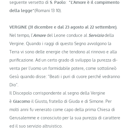
seguente versetto di
S. Paolo
:
“L’Amore è il compimento
della legge”
(Romani 13 10).
VERGINE (31 dicembre e dal 23 agosto al 22 settembre).
Nel tempo, l’
Amore
del Leo­ne conduce al
Servizio
della
Vergine. Quando i raggi di questo Segno avvol­gono la
Terra vi sono delle energie che tendono al rinnovo e alla
purificazione. Ad un certo grado di sviluppo la purezza di­
venta per l’uomo un formidabile po­tere, come sottolineò
Gesù quando disse: “Beati i puri di cuore perché vedranno
Dio”.
Il Discepolo corrispondente al segno della Vergine
è
Giacomo
il Giusto, fra­tello di Giuda e di Simone. Per
molti anni fu venerato come capo della prima Chiesa di
Gerusalemme e conosciuto per la sua purezza di carattere
ed il suo servizio altruistico.