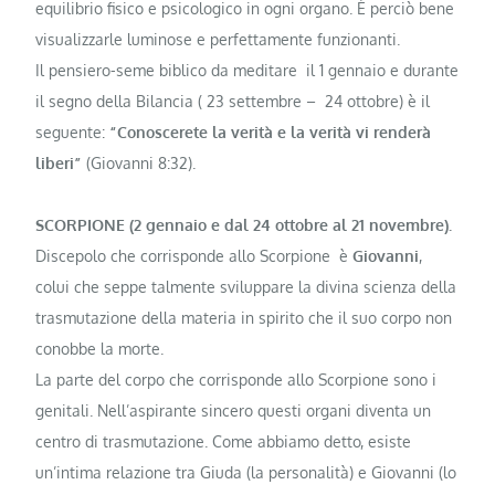
equilibrio fisico e psicologico in ogni organo. È perciò bene
visualizzarle luminose e perfettamente funzionanti.
Il pensiero-seme biblico da meditare il 1 gennaio e durante
il segno della Bilancia ( 23 settembre – 24 ottobre) è il
seguente:
“Conoscerete la verità e la verità vi renderà
liberi”
(Gio­vanni 8:32).
SCORPIONE (2 gennaio e dal 24 otto­bre al 21 novembre).
Discepolo che corri­sponde allo Scorpione è
Giovanni
,
colui che seppe talmente sviluppare la divina scienza della
trasmuta­zione della materia in spirito che il suo corpo non
conobbe la morte.
La parte del corpo che corrisponde allo Scorpione sono i
genitali. Nell’aspirante sincero questi organi diven­ta un
centro di trasmutazione. Come abbiamo detto, esiste
un’intima rela­zione tra Giuda (la personalità) e Gio­vanni (lo