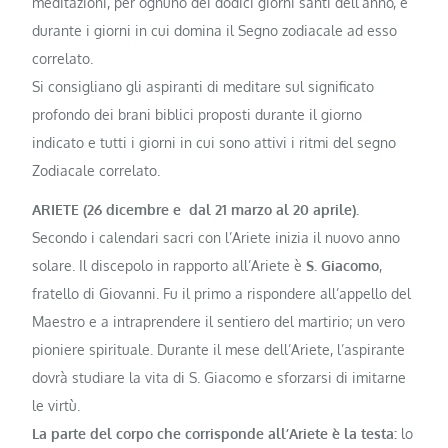
meditazioni, per ognuno dei dodici giorni santi dell’anno, e
durante i giorni in cui domina il Segno zodiacale ad esso
correlato.
Si consigliano gli aspiranti di meditare sul significato
profondo dei brani biblici proposti durante il giorno
indicato e tutti i giorni in cui sono attivi i ritmi del segno
Zodiacale correlato.
ARIETE (26 dicembre e dal 21 mar­zo al 20 aprile).
Secondo i calendari sacri con l’Arie­te inizia il nuovo anno
solare. Il discepolo in rapporto all’Ariete è
S. Giacomo
,
fratello di Giovanni. Fu il primo a rispondere all’appello del
Mae­stro e a intraprendere il sentiero del martirio; un vero
pioniere spirituale. Durante il mese dell’Ariete, l’aspirante
dovrà studiare la vita di S. Giacomo e sforzarsi di imitarne
le virtù.
La parte del corpo che cor­risponde all’Ariete è la testa:
lo