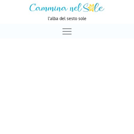
Skip
to
l'alba del sesto sole
content