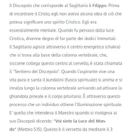
Il Discepolo che corrisponde al Sagittario è
Filippo
. Prima
di incontrare il Cristo, egli non aveva alcuna idea di ciò che
poteva significare uno spirito Cristico. Egli era
essenzialmente mentale. Quando fu pervaso dalla luce
Cristica, divenne degno di far parte dei dodici Immortali.
Il Sagittario agisce attraverso il centro energetico (chakra)
che si trova alla base della colonna vertebrale, che,
siccome collega questo centro al cervello, è stata chiamata
il “Sentiero del Discepolo”. Quando l’aspirante vive una
vita pura e santa il kundalini (fuoco spirituale) si anima e si
innalza lungo la colonna vertebrale arrivando ad attivare la
ghiandola pineale e il corpo pituitario. È attraverso questo
proces­so che un individuo ottiene l’Illuminazione spirituale.
E’ quello che intendeva il Maestro quando si rivolgeva ai
suo Discepoli dicendo:
“Voi siete la Luce del Mon­
do”
(Matteo 5:15). Questo è il versetto da meditare il 3