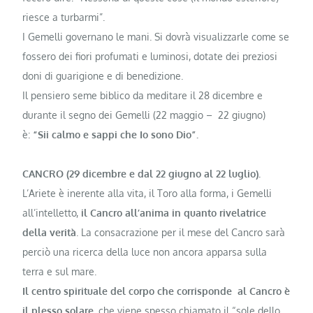
riesce a turbarmi”.
I Gemelli governano le mani. Si do­vrà visualizzarle come se
fossero dei fiori profumati e luminosi, dotate dei preziosi
doni di guarigione e di bene­dizione.
Il pensiero seme biblico da medita­re il 28 dicembre e
durante il segno dei Gemelli (22 maggio – 22 giugno)
è:
“Sii calmo e sappi che Io sono Dio”.
CANCRO (29 dicembre e dal 22 giugno al 22 luglio).
L’Ariete è inerente alla vita, il To­ro alla forma, i Gemelli
all’intelletto,
il Cancro all’anima in quan­to rivelatrice
della verità
. La con­sacrazione per il mese del Cancro sarà
perciò una ricerca della luce non an­cora apparsa sulla
terra e sul mare.
Il centro spirituale del corpo che corrisponde al Cancro è
il plesso solare
, che viene spesso chiamato il “sole dello