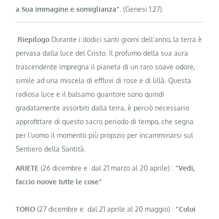
a Sua immagine e somiglianza”.
(Genesi 1:27).
Riepilogo
Durante i dodici santi giorni dell’anno, la terra è
pervasa dalla luce del Cristo. Il profu­mo della sua aura
trascendente impre­gna il pianeta di un raro soave odore,
simile ad una miscela di effluvi di ro­se e di lillà. Questa
radiosa luce e il balsamo guaritore sono quindi
gradatamente assorbiti dalla terra, è perciò necessario
approfittare di questo sacro periodo di tempo, che segna
per l’uomo il momento più propizio per incamminarsi sul
Sentiero della Santità.
ARIETE
(26 dicembre e dal 21 mar­zo al 20 aprile) :
“Vedi,
faccio nuove tutte le cose”
TORO
(27 dicembre e dal 21 aprile al 20 maggio) :
“Colui