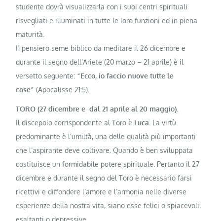
studente dovrà vi­sualizzarla con i suoi centri spi­rituali
risvegliati e illuminati in tutte le loro funzioni ed in piena
maturità.
I1 pensiero seme biblico da meditare il 26 dicembre e
durante il segno dell’Ariete (20 marzo – 21 aprile) è il
versetto seguente:
“Ecco, io faccio nuove tutte le
cose”
(Apocalisse 21:5).
TORO (27 dicembre e dal 21 aprile al 20 maggio).
Il discepolo corrispondente al Toro è
Luca
. La virtù
predominante è l’umiltà, una del­le qualità più importanti
che l’aspirante deve coltivare. Quando è ben sviluppata
costituisce un formidabile po­tere spirituale. Pertanto il 27
dicembre e durante il segno del Toro è necessario farsi
ricettivi e dif­fondere l’amore e l’armonia nelle diver­se
esperienze della nostra vita, siano es­se felici o spiacevoli,
esaltanti o depres­sive.