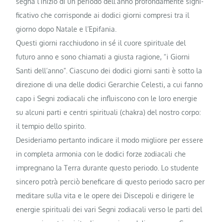
segna l’inizio di un periodo dell’anno profondamente signi­
ficativo che corrisponde ai dodici giorni compresi tra il
giorno dopo Natale e l’Epifania.
Questi giorni racchiudono in sé il cuore spirituale del
futuro anno e sono chiamati a giusta ragione, “i Giorni
Santi dell’anno”. Ciascuno dei dodici giorni santi è sot­to la
direzione di una delle dodici Ge­rarchie Celesti, a cui fanno
capo i Segni zodiacali che influiscono con le loro energie
su alcuni parti e centri spirituali (chakra) del nostro corpo:
il tempio dello spirito.
Desideriamo pertanto indicare il modo migliore per essere
in completa armonia con le dodici forze zodiacali che
impregnano la Terra durante questo periodo. Lo studente
sincero potrà perciò beneficare di questo periodo sacro per
meditare sulla vita e le opere dei Discepoli e dirigere le
energie spi­rituali dei vari Segni zodiacali verso le parti del