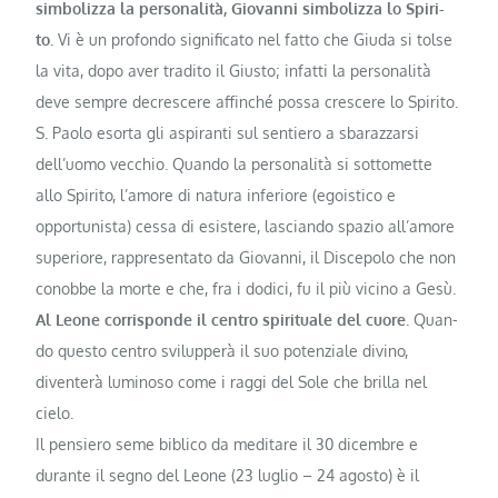
simbolizza la per­sonalità, Giovanni simbolizza lo Spiri­
to.
Vi è un profondo significato nel fat­to che Giuda si tolse
la vita, dopo aver tradito il Giusto; infatti la personalità
deve sempre decrescere affinché possa crescere lo Spi­rito.
S. Paolo esorta gli aspiranti sul sen­tiero a sbarazzarsi
dell’uomo vecchio. Quando la personalità si sottomette
allo Spirito, l’amore di natura inferiore (egoistico e
opportunista) cessa di esistere, lasciando spazio all’amore
superiore, rappresentato da Giovanni, il Discepolo che non
co­nobbe la morte e che, fra i dodici, fu il più vicino a Gesù.
Al Leone corrisponde il centro spirituale del cuore
. Quan­
do questo centro svilupperà il suo po­tenziale divino,
diventerà luminoso come i raggi del Sole che brilla nel
cielo.
Il pensiero se­me biblico da meditare il 30 dicembre e
durante il segno del Leone (23 luglio – 24 agosto) è il