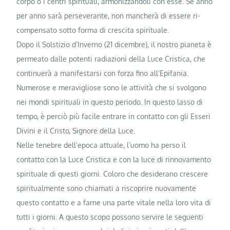
corpo o i centri spirituali, armonizzandoli con esse. Se anno
per anno sarà perseverante, non mancherà di essere ri­
compensato sotto forma di crescita spi­rituale.
Dopo il Solstizio d’Inverno (21 dicembre), il nostro pianeta è
permeato dalle potenti radiazioni della Luce Cristica, che
continuerà a manifestarsi con forza fino all’Epifania.
Numerose e meravigliose sono le attività che si svolgono
nei mondi spirituali in questo periodo. In questo lasso di
tempo, è perciò più facile entrare in contatto con gli Esseri
Divini e il Cristo, Signore della Luce.
Nelle tenebre dell’epoca attuale, l’uo­mo ha perso il
contatto con la Luce Cri­stica e con la luce di rinnovamento
spi­rituale di questi giorni. Coloro che desiderano crescere
spiritualmente sono chiamati a risco­prire nuovamente
questo contatto e a farne una parte vitale nella loro vita di
tutti i giorni. A questo scopo possono servire le seguenti