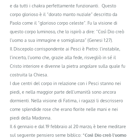
e da tutti i chakra perfettamente funzionanti. Questo
corpo glorioso è il “dorato manto nuziale” descritto da
Paolo come il “glorioso corpo celeste”. Fu la visione di
questo corpo lumino­so, che lo ispirò a dire: “Così Dio creò
l’uomo a sua immagine e somiglianza” (Genesi 1:27).
Il Discepolo corrisponden­te ai Pesci è Pietro: l’instabile,
l’incerto, l’uomo che, grazie alla fede, risvegliò in sé il
Cristo interiore e di­venne la pietra angolare sulla quale fu
costruita la Chiesa.
I due centri del corpo in relazione con i Pesci stanno nei
piedi, e nella maggior parte dell’uma­nità sono ancora
dormienti. Nella visione di Fati­ma, i ragazzi li descrissero
come splendide ro­se che erano fiorite nelle mani e nei
piedi della Madonna.
Il 6 gennaio e dal 19 febbraio al 20 marzo, è bene meditare
sul seguente pensiero seme bi­blico:
“Così Dio creò l’uomo