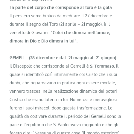
La parte del corpo che corrisponde al toro è la gola.
Il pensiero seme biblico da me­ditare il 27 dicembre e
durante il segno del Toro (21 aprile – 21 maggio), è il
versetto di Giovanni:
“Colui che dimora nell’amore,
dimora in Dio e Dio dimora in lui”.
GEMELLI (28 dicembre e dal 21 maggio al 21 giugno).
Il Discepolo che corrisponde ai Gemelli è
S. Tommaso
, il
quale si identificò così intimamente col Cristo che i suoi
dubbi, che riguardavano in pratica ogni essere mortale,
vennero tra­scesi nella realizzazione dinamica dei po­teri
Cristici che erano latenti in lui. Nu­merosi e meravigliosi
furono i suoi mi­racoli dopo questa trasformazione. Le
qualità da coltivare durante il pe­riodo dei Gemelli sono la
pace e l’equi­librio che S. Paolo aveva raggiunto e che gli
fecero dire: “Nessuna di queste cose (il mondo esteriore)