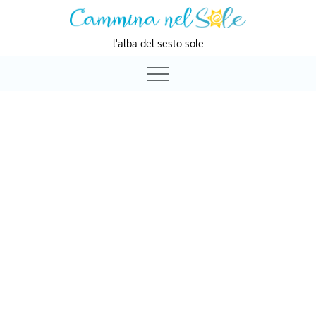
Skip
to
l'alba del sesto sole
content