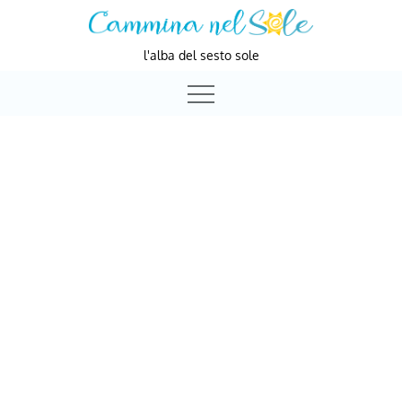
Skip
to
l'alba del sesto sole
content