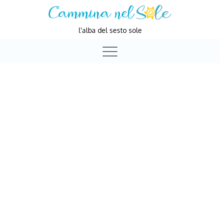
Skip
to
l'alba del sesto sole
content