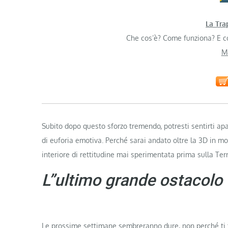
La Tra
Che cos’è? Come funziona? E c
M
Subito dopo questo sforzo tremendo, potresti sentirti ap
di euforia emotiva. Perché sarai andato oltre la 3D in m
interiore di rettitudine mai sperimentata prima sulla Terr
L”ultimo grande ostacolo
Le prossime settimane sembreranno dure, non perché ti tr