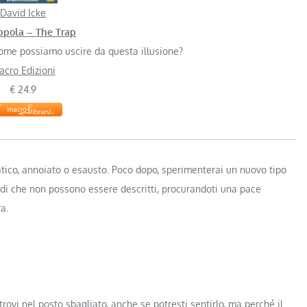
David Icke
ppola – The Trap
ome possiamo uscire da questa illusione?
acro Edizioni
€ 24.9
atico, annoiato o esausto. Poco dopo, sperimenterai un nuovo tipo
odi che non possono essere descritti, procurandoti una pace
a.
ovi nel posto sbagliato, anche se potresti sentirlo, ma perché il