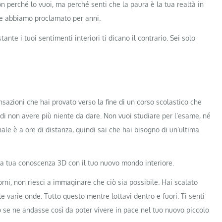
n perché lo vuoi, ma perché senti che la paura è la tua realtà in
che abbiamo proclamato per anni.
nte i tuoi sentimenti interiori ti dicano il contrario. Sei solo
nsazioni che hai provato verso la fine di un corso scolastico che
i di non avere più niente da dare. Non vuoi studiare per l’esame, né
nale è a ore di distanza, quindi sai che hai bisogno di un’ultima
 la tua conoscenza 3D con il tuo nuovo mondo interiore.
giorni, non riesci a immaginare che ciò sia possibile. Hai scalato
e varie onde. Tutto questo mentre lottavi dentro e fuori. Ti senti
o se ne andasse così da poter vivere in pace nel tuo nuovo piccolo