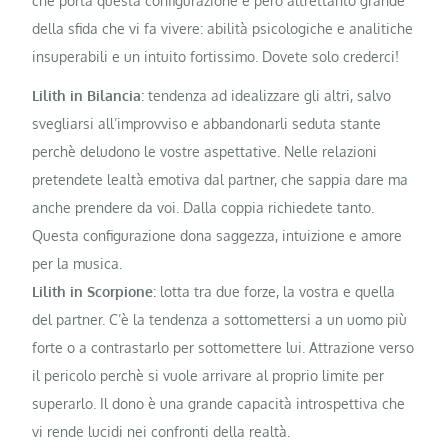
che porta questa configurazione è però altrettanto grande
della sfida che vi fa vivere: abilità psicologiche e analitiche
insuperabili e un intuito fortissimo. Dovete solo crederci!
Lilith in Bilancia
: tendenza ad idealizzare gli altri, salvo
svegliarsi all’improvviso e abbandonarli seduta stante
perchè deludono le vostre aspettative. Nelle relazioni
pretendete lealtà emotiva dal partner, che sappia dare ma
anche prendere da voi. Dalla coppia richiedete tanto.
Questa configurazione dona saggezza, intuizione e amore
per la musica.
Lilith in Scorpione
: lotta tra due forze, la vostra e quella
del partner. C’è la tendenza a sottomettersi a un uomo più
forte o a contrastarlo per sottomettere lui. Attrazione verso
il pericolo perchè si vuole arrivare al proprio limite per
superarlo. Il dono è una grande capacità introspettiva che
vi rende lucidi nei confronti della realtà.