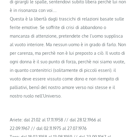
di girargli le spalle, sentendovi subito libera perchè lui non
è in risonanza con voi….
Questa è la libertà dagli trascichi di relazioni basate sulle
ferite emotive. Se soffrite di crisi di abbandono o
mancanza di attenzione, pretendete che l’uomo supplisca
al vuoto interiore. Ma nessun uomo è in grado di farlo. Non
per carenza, ma perchè non è lui preposto a ciò. Il vuoto di
ogni donna è il suo punto di forza, perchè noi siamo vuote,
in quanto contenitrici (solitamente di piccoli esseri). il
vuoto deve essere vissuto come dono e non riempito di
palliativi, bensì del nostro amore verso noi stesse e il
nostro ruolo nell’Universo.
Ariete: dal 21.02 al 17.11.1958 // dal 28.12.1966 al
22.09.1967 // dal 02.11.1975 al 27.07.1976
Toro: dal 18.02.1958 al 13.08.1959 // dal 23.09.1967 al