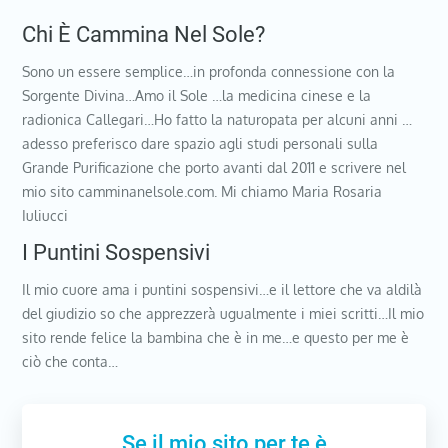
Chi È Cammina Nel Sole?
Sono un essere semplice…in profonda connessione con la
Sorgente Divina…Amo il Sole …la medicina cinese e la
radionica Callegari…Ho fatto la naturopata per alcuni anni …
adesso preferisco dare spazio agli studi personali sulla
Grande Purificazione che porto avanti dal 2011 e scrivere nel
mio sito camminanelsole.com. Mi chiamo Maria Rosaria
Iuliucci
I Puntini Sospensivi
Il mio cuore ama i puntini sospensivi…e il lettore che va aldilà
del giudizio so che apprezzerà ugualmente i miei scritti…Il mio
sito rende felice la bambina che è in me…e questo per me è
ciò che conta…
Se il mio sito per te è