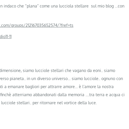
n indaco che “plana” come una lucciola stellare sul mio blog …con
.com/groups/212167035652574/?fref=ts
o11-11
a dimensione, siamo lucciole stellari che vagano da eoni.. siamo
verso pianeta.. in un diverso universo… siamo lucciole.. ognuno con
onti a emanare bagliori per attrarre amore… è l’amore la nostra
… finchè atterriamo abbandonati dalla memoria ….tra terra e acqua ci
lucciole stellari.. per ritornare nel vortice della luce.