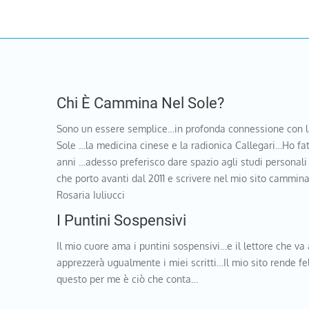
Chi È Cammina Nel Sole?
Sono un essere semplice…in profonda connessione con l
Sole …la medicina cinese e la radionica Callegari…Ho fat
anni …adesso preferisco dare spazio agli studi personali
che porto avanti dal 2011 e scrivere nel mio sito cammi
Rosaria Iuliucci
I Puntini Sospensivi
Il mio cuore ama i puntini sospensivi…e il lettore che va 
apprezzerà ugualmente i miei scritti…Il mio sito rende f
questo per me è ciò che conta…