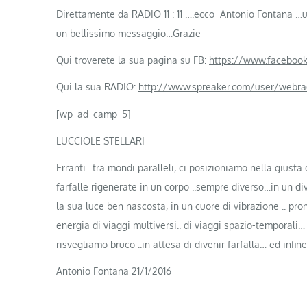
Direttamente da RADIO 11 : 11 ….ecco Antonio Fontana …u
un bellissimo messaggio…Grazie
Qui troverete la sua pagina su FB:
https://www.facebook
Qui la sua RADIO:
http://www.spreaker.com/user/webradi
[wp_ad_camp_5]
LUCCIOLE STELLARI
Erranti.. tra mondi paralleli, ci posizioniamo nella giust
farfalle rigenerate in un corpo ..sempre diverso…in un di
la sua luce ben nascosta, in un cuore di vibrazione .. pr
energia di viaggi multiversi.. di viaggi spazio-temporali
risvegliamo bruco ..in attesa di divenir farfalla… ed infine 
Antonio Fontana 21/1/2016