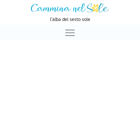
Skip
to
l'alba del sesto sole
content