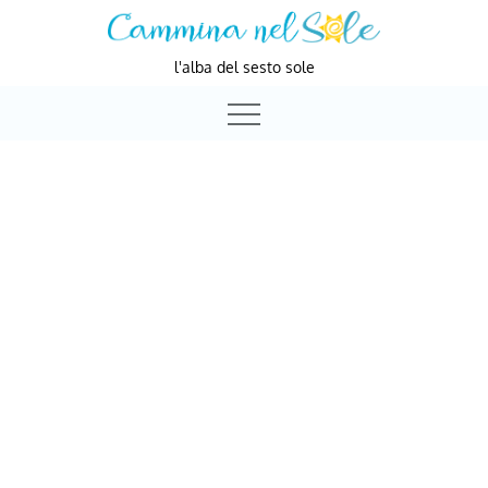
Skip
to
l'alba del sesto sole
content