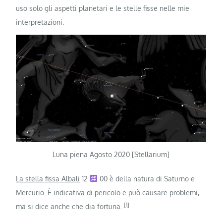
uso solo gli aspetti planetari e le stelle fisse nelle mie
interpretazioni.
Luna piena Agosto 2020 [Stellarium]
La stella fissa Albali
12
00 è della natura di Saturno e
Mercurio. È indicativa di pericolo e può causare problemi,
[1]
ma si dice anche che dia fortuna.