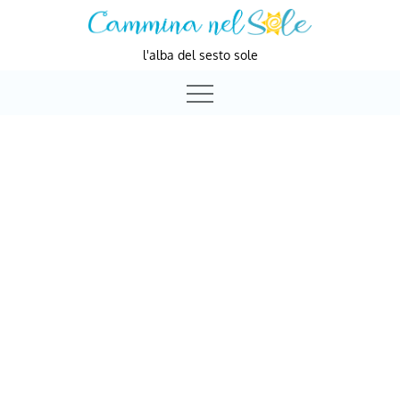
Skip
to
l'alba del sesto sole
content