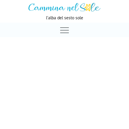
Skip
to
l'alba del sesto sole
content