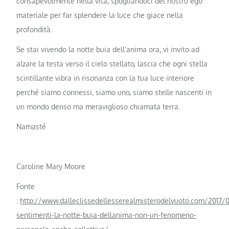
consapevolmente nella vita, spogliandoci del nostro ego
materiale per far splendere la luce che giace nella
profondità.
Se stai vivendo la notte buia dell’anima ora, vi invito ad
alzare la testa verso il cielo stellato, lascia che ogni stella
scintillante vibra in risonanza con la tua luce interiore
perché siamo connessi, siamo uno, siamo stelle nascenti in
un mondo denso ma meraviglioso chiamata terra.
Namasté
Caroline Mary Moore
Fonte
:
http://www.dalleclissedellesserealmisterodelvuoto.com/2017
sentimenti-la-notte-buia-dellanima-non-un-fenomeno-