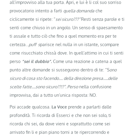
all’improvviso alla tua porta. Apri, e lui è li col suo sorriso
provocatorio intento a farti
quella domanda
che
ciclicamente si ripete: “
sei sicuro???”
Resti senza parole e ti
senti come chiuso in un angolo. Un senso di spaesamento
ti assale e tutto ciò che fino a quel momento era per te
certezza…
puff s
parisce nel nulla in un istante, scompare
come risucchiato chissà dove. In quell’attimo in cui ti senti
perso
“
sei
il dubbio”.
Come una reazione a catena a quel
punto altre domande si susseguono dentro di te: “S
ono
sicuro di cosa sto facendo…. della direzione presa…..delle
scelte fatte….sono sicuro??!?”. Perso
nella confusione
improvvisa, dai a tutto un’unica risposta: NO.
Poi accade qualcosa.
La Voce
prende a parlarti dalle
profondità. Ti ricorda di Esserci e che non sei solo, ti
ricorda chi sei, da dove vieni e soprattutto come sei
arrivato fin li e pian piano torni a te ripercorrendo e