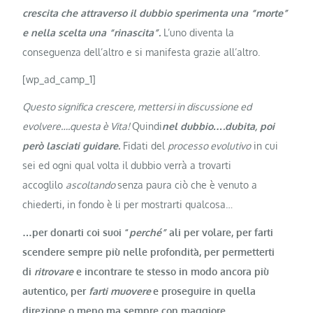
crescita
che attraverso il dubbio sperimenta una “morte”
e nella scelta una “rinascita”.
L’uno diventa la
conseguenza dell’altro e si manifesta grazie all’altro.
[wp_ad_camp_1]
Questo significa crescere, mettersi in discussione ed
evolvere….questa è Vita!
Quindi
n
el dubbio….dubita, poi
però lasciati guidare.
Fidati del
processo evolutivo
in cui
sei ed ogni qual volta il dubbio verrà a trovarti
accoglilo
ascoltando
senza paura ciò che è venuto a
chiederti, in fondo è li per mostrarti qualcosa…
…per donarti coi suoi “
perché”
ali per volare, per farti
scendere sempre più nelle profondità, per permetterti
di
ritrovare
e incontrare te stesso in modo ancora più
autentico, per
farti muovere
e proseguire in quella
direzione o meno ma sempre con maggiore