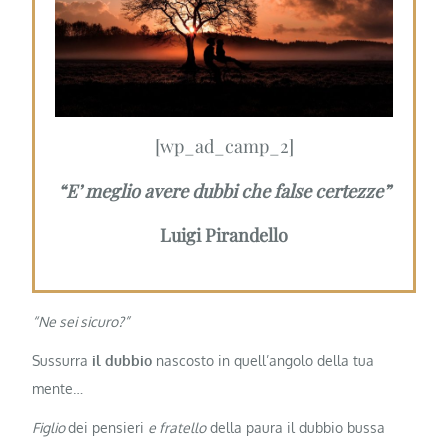
[wp_ad_camp_2]
“E’ meglio avere dubbi che false certezze”
Luigi Pirandello
“Ne sei sicuro?”
Sussurra
il dubbio
nascosto in quell’angolo della tua
mente…
Figlio
dei pensieri
e fratello
della paura il dubbio bussa