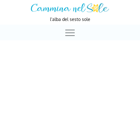
Skip
to
l'alba del sesto sole
content