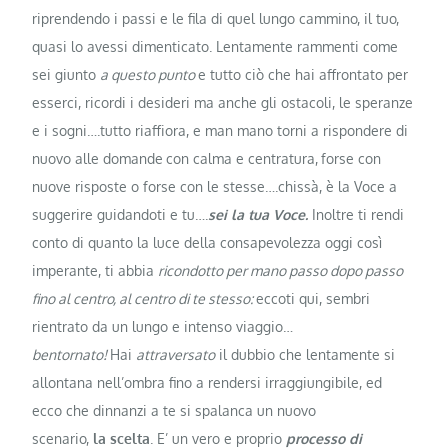
riprendendo i passi e le fila di quel lungo cammino, il tuo,
quasi lo avessi dimenticato. Lentamente rammenti come
sei giunto
a questo punto
e tutto ciò che hai affrontato per
esserci, ricordi i desideri ma anche gli ostacoli, le speranze
e i sogni….tutto riaffiora, e man mano torni a rispondere di
nuovo alle domande
con calma e centratura,
forse con
nuove risposte o forse con le stesse….chissà, è la Voce a
suggerire guidandoti e tu….
sei la tua Voce.
Inoltre ti rendi
conto di quanto la luce della consapevolezza oggi così
imperante, ti abbia
ricondotto per mano passo dopo passo
fino al centro, al centro di te stesso:
eccoti qui, sembri
rientrato da un lungo e intenso viaggio…
bentornato!
Hai
attraversato
il dubbio che lentamente si
allontana nell’ombra fino a rendersi irraggiungibile, ed
ecco che dinnanzi a te si spalanca un nuovo
scenario,
la
scelta
. E’ un vero e proprio
processo di