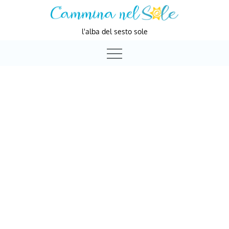
Skip
to
l'alba del sesto sole
content