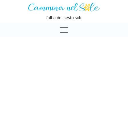
Skip
to
l'alba del sesto sole
content