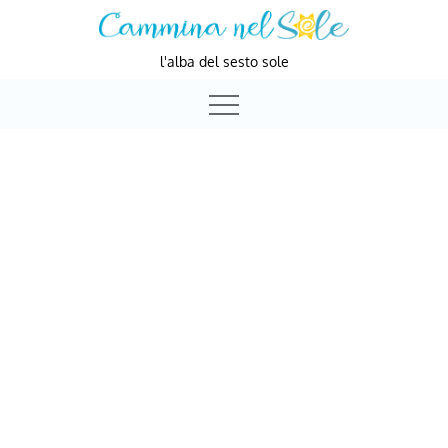
Skip
to
l'alba del sesto sole
content