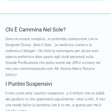
Chi È Cammina Nel Sole?
Sono un essere semplice…in profonda connessione con la
Sorgente Divina…Amo il Sole …la medicina cinese e la
radionica Callegari…Ho fatto la naturopata per alcuni anni …
adesso preferisco dare spazio agli studi personali sulla
Grande Purificazione che porto avanti dal 2011 e scrivere nel
mio sito camminanelsole.com. Mi chiamo Maria Rosaria
Iuliucci
I Puntini Sospensivi
Il mio cuore ama i puntini sospensivi…e il lettore che va aldilà
del giudizio so che apprezzerà ugualmente i miei scritti…Il mio
sito rende felice la bambina che è in me…e questo per me è
ciò che conta…