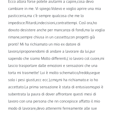
Ecco allora forse potete aiutarmi a capire,cosa devo
cambiare in me. Vi spiego.Volevo e voglio aprire una mia
pasticceria,ma c’è sempre qualcosa che me lo
impedisce.Ritardi,indecisioni,contrattempi. Così ora,ho
dovuto desistere anche per mancanza di fondi,ma la voglia
rimane,sempre chiusa in un cassetto,con progetti già
pronti! Mi ha richiamato un mio ex datore di
lavoro,riproponendomi di andare a lavorare da lui,pur
sapendo che siamo Molto differenti,( io lavoro col cuore,mi
lascio trasportare dalle emozioni e sensazioni che una
torta mi trasmette! Lui è molto schematico,freddo,segue
solo i pesi giusti,ecc ecc.),cmq,mi ha richiamato.e io ho
accettato.La prima sensazione è stata di entusiasmo,poi è
subentrata la paura di dover affrontare questi mesi di
lavoro con una persona che nn concepisce affatto il mio
modo di lavorare,devo attenermi ferreamente alle sue