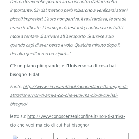
l’aereo lo avrebbe portato ad un incontro d’affari molto
importante. Sin dal mattino però iniziarono a verificarsi strani
piccoli imprevisti. L’auto non partiva, il taxi tardava, le strade
erano trafficate. L’uomo però, testardo, continuava in tutti i
modi a tentare di arrivare all’aeroporto. Si arrese solo
quando capì di aver perso il volo. Qualche minuto dopo il
decollo quell’aereo precipitò…”
C’è un piano più grande, e l’Universo sa di cosa hai
bisogno. Fidati.
Fonte:
http://www.simonaruffini.it/donnediluce/la-legge-di-
attrazione/non-ti-arriva-cio-che-vuoi-ma-cio-di-cui-hai-
bisogno/
letto su:
http://www.conoscenzealconfine.it/non-ti-arriva-
cio-che-vuoi-ma-cio-di-cui-hai-bisogno/