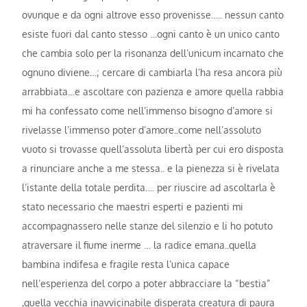
ovunque e da ogni altrove esso provenisse….. nessun canto
esiste fuori dal canto stesso …ogni canto è un unico canto
che cambia solo per la risonanza dell’unicum incarnato che
ognuno diviene…; cercare di cambiarla l’ha resa ancora più
arrabbiata…e ascoltare con pazienza e amore quella rabbia
mi ha confessato come nell’immenso bisogno d’amore si
rivelasse l’immenso poter d’amore..come nell’assoluto
vuoto si trovasse quell’assoluta libertà per cui ero disposta
a rinunciare anche a me stessa.. e la pienezza si è rivelata
l’istante della totale perdita…. per riuscire ad ascoltarla è
stato necessario che maestri esperti e pazienti mi
accompagnassero nelle stanze del silenzio e li ho potuto
atraversare il fiume inerme … la radice emana..quella
bambina indifesa e fragile resta l’unica capace
nell’esperienza del corpo a poter abbracciare la “bestia”
,quella vecchia inavvicinabile disperata creatura di paura