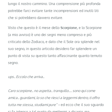
lungo il nostro cammino. Una comprensione più profonda
potrebbe farci evitare tante incomprensioni ed inutili liti
che si potrebbero davvero evitare.
Visto che questo è il mese dello
Scorpione
, e lo Scorpione
(a mio avviso) è uno dei segni meno compreso e più
criticato dello Zodiaco, e dato che il Sole ora splende nel
suo segno, in questo articolo desidero far splendere un
punto di vista su questo tanto affascinante quanto temuto
segno.
ups.. Eccolo che arriva..
Caro scorpione.. no aspetta.. tranquillo…. sono qui come
amica.. guardami, lo so che riesci a leggermi dentro, ti offro
tutta me stessa, studiami pure” –
ed ecco che il suo sguardo
si fa intenso a tal punto da mettermi a disagio, ma