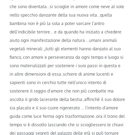
che sono diventata…si scioglie in amore come neve al sole
nello specchio danzante della sua nuova vita…quella
bambina non è più la sola a poter varcare l’antro
dell’indicibile terrore… e da quando ha iniziato a chiedere
aiuto ogni manifestazione della natura …umani animali
vegetali minerali ,,tutti gli elementi hanno danzato al suo
fianco, con amore e perseveranza da ogni tempo e luogo si
sono materializzati per sostenere i suoi passi in questa e
in altre dimensioni di essa..schiere di anime lucenti e
sapienti sono in cerchio tutte nell’unico intento di
sostenere il raggio d’amore che non più combatte ma
ascolta il grido lacerante della bestia..affinchè il suo dolore
sia placato e il suo cuore rigenerato … l’intento d’amore
guida come luce ferma ogni trasformazione..ora il trono del
tempo si è dissolto lasciando che si sciogliessero le chiavi
dei passaggi segreti del palazzo delle età si può tornare