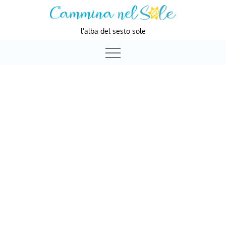
Skip
to
l'alba del sesto sole
content