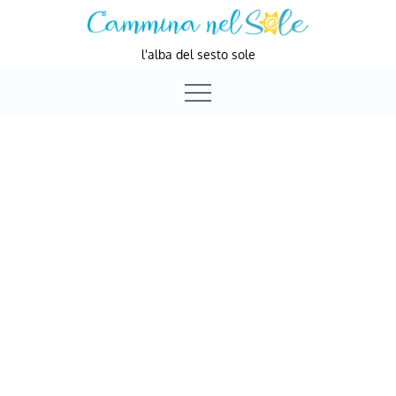
Skip
to
l'alba del sesto sole
content