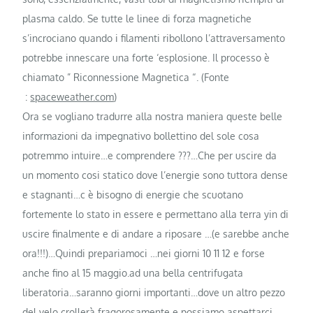
plasma caldo. Se tutte le linee di forza magnetiche
s’incrociano quando i filamenti ribollono l’attraversamento
potrebbe innescare una forte ‘esplosione. Il processo è
chiamato ” Riconnessione Magnetica “. (Fonte
:
spaceweather.com
)
Ora se vogliano tradurre alla nostra maniera queste belle
informazioni da impegnativo bollettino del sole cosa
potremmo intuire…e comprendere ???…Che per uscire da
un momento cosi statico dove l’energie sono tuttora dense
e stagnanti…c è bisogno di energie che scuotano
fortemente lo stato in essere e permettano alla terra yin di
uscire finalmente e di andare a riposare …(e sarebbe anche
ora!!!)…Quindi prepariamoci …nei giorni 10 11 12 e forse
anche fino al 15 maggio.ad una bella centrifugata
liberatoria…saranno giorni importanti…dove un altro pezzo
del velo crollerà fragorosamente e possiamo aspettarci