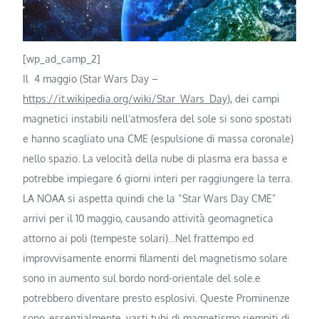
[wp_ad_camp_2]
Il 4 maggio (Star Wars Day –
https://it.wikipedia.org/wiki/Star_Wars_Day
), dei campi
magnetici instabili nell’atmosfera del sole si sono spostati
e hanno scagliato una CME (espulsione di massa coronale)
nello spazio. La velocità della nube di plasma era bassa e
potrebbe impiegare 6 giorni interi per raggiungere la terra.
LA NOAA si aspetta quindi che la “Star Wars Day CME”
arrivi per il 10 maggio, causando attività geomagnetica
attorno ai poli (tempeste solari)…Nel frattempo ed
improvvisamente enormi filamenti del magnetismo solare
sono in aumento sul bordo nord-orientale del sole.e
potrebbero diventare presto esplosivi. Queste Prominenze
sono, essenzialmente, vasti tubi di magnetismo riempiti di