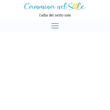
Skip
to
l'alba del sesto sole
content