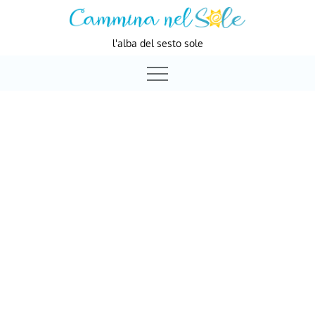
Skip
to
l'alba del sesto sole
content