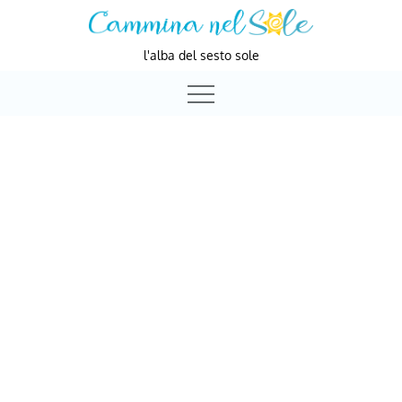
Skip
to
l'alba del sesto sole
content