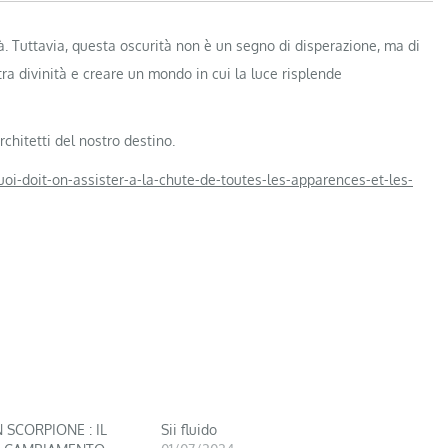
tà. Tuttavia, questa oscurità non è un segno di disperazione, ma di
ra divinità e creare un mondo in cui la luce risplende
chitetti del nostro destino.
i-doit-on-assister-a-la-chute-de-toutes-les-apparences-et-les-
 SCORPIONE : IL
Sii fluido