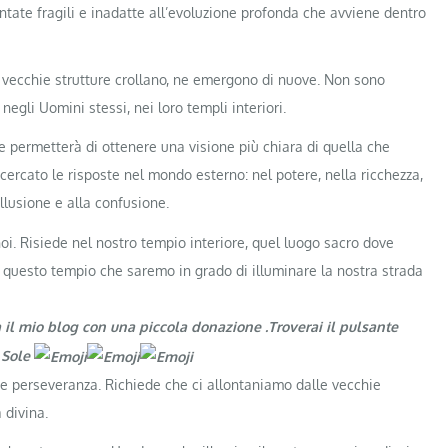
entate fragili e inadatte all’evoluzione profonda che avviene dentro
 vecchie strutture crollano, ne emergono di nuove. Non sono
egli Uomini stessi, nei loro templi interiori.
e permetterà di ottenere una visione più chiara di quella che
rcato le risposte nel mondo esterno: nel potere, nella ricchezza,
llusione e alla confusione.
noi. Risiede nel nostro tempio interiore, quel luogo sacro dove
e questo tempio che saremo in grado di illuminare la nostra strada
a il mio blog con una piccola donazione .Troverai il pulsante
l Sole
 e perseveranza. Richiede che ci allontaniamo dalle vecchie
 divina.