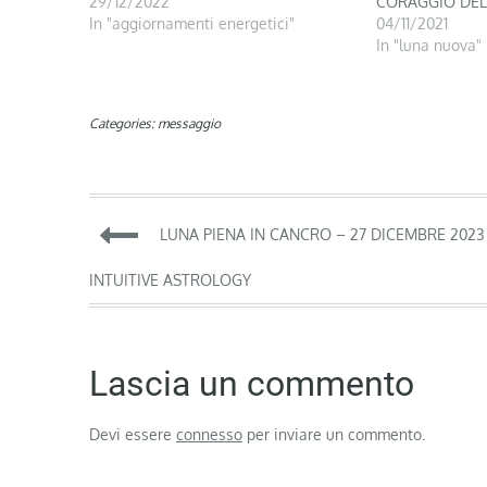
29/12/2022
CORAGGIO DE
In "aggiornamenti energetici"
04/11/2021
In "luna nuova"
Categories:
messaggio
Navigazione
LUNA PIENA IN CANCRO – 27 DICEMBRE 2023
articoli
INTUITIVE ASTROLOGY
Lascia un commento
Devi essere
connesso
per inviare un commento.