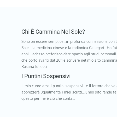
Chi È Cammina Nel Sole?
Sono un essere semplice…in profonda connessione con l
Sole …la medicina cinese e la radionica Callegari…Ho fat
anni …adesso preferisco dare spazio agli studi personali
che porto avanti dal 2011 e scrivere nel mio sito cammi
Rosaria Iuliucci
I Puntini Sospensivi
Il mio cuore ama i puntini sospensivi…e il lettore che va 
apprezzerà ugualmente i miei scritti…Il mio sito rende f
questo per me è ciò che conta…