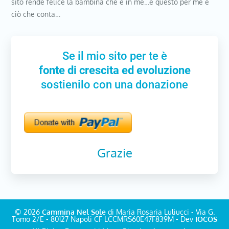
sito rende felice la bambina che è in me…e questo per me è
ciò che conta…
Se il mio sito per te è
fonte di crescita ed evoluzione
sostienilo con una donazione
Grazie
© 2026
Cammina Nel Sole
di Maria Rosaria Luliucci - Via G.
Tomo 2/E - 80127 Napoli CF LCCMRS60E47F839M - Dev
IOCOS