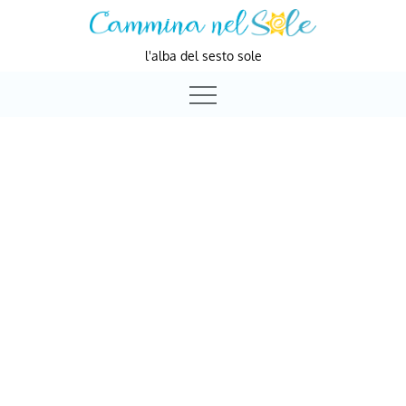
Skip
to
l'alba del sesto sole
content