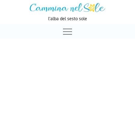
Skip
to
l'alba del sesto sole
content