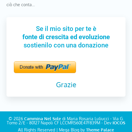
ciò che conta…
Se il mio sito per te è
fonte di crescita ed evoluzione
sostienilo con una donazione
Grazie
© 2026
Cammina Nel Sole
di Maria Rosaria Luliucci - Via G.
Tomo 2/E - 80127 Napoli CF LCCMRS60E47F839M - Dev
IOCOS
All Rights Reserved | Mega Blog by
Theme Palace