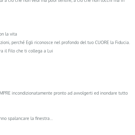
di a ciò che non vedi ma puoi sentire, a ciò che non tocchi ma in
n la vita
azioni, perché Egli riconosce nel profondo del tuo CUORE la Fiducia.
l Filo che ti collega a Lui
SEMPRE incondizionatamente pronto ad avvolgerti ed inondare tutto
fanno spalancare la finestra…