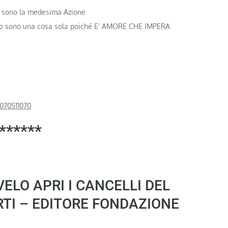
e sono la medesima Azione
ano sono una cosa sola poiché E’ AMORE CHE IMPERA
070511070
******
 VELO APRI I CANCELLI DEL
TI – EDITORE FONDAZIONE