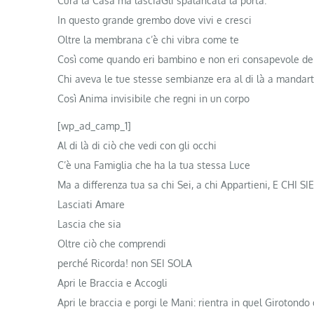
Cura la Casa ma lasciaGli spalancata la porta.
In questo grande grembo dove vivi e cresci
Oltre la membrana c’è chi vibra come te
Così come quando eri bambino e non eri consapevole de
Chi aveva le tue stesse sembianze era al di là a mandart
Così Anima invisibile che regni in un corpo
[wp_ad_camp_1]
Al di là di ciò che vedi con gli occhi
C’è una Famiglia che ha la tua stessa Luce
Ma a differenza tua sa chi Sei, a chi Appartieni, E CHI S
Lasciati Amare
Lascia che sia
Oltre ciò che comprendi
perché Ricorda! non SEI SOLA
Apri le Braccia e Accogli
Apri le braccia e porgi le Mani: rientra in quel Girotondo 