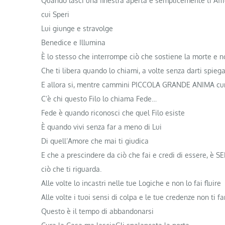
Quando lasci una finestra aperta e semplicemente ti Affi
cui Speri
Lui giunge e stravolge
Benedice e Illumina
È lo stesso che interrompe ciò che sostiene la morte e no
Che ti libera quando lo chiami, a volte senza darti spieg
E allora si, mentre cammini PICCOLA GRANDE ANIMA cura i
C’è chi questo Filo lo chiama Fede…
Fede è quando riconosci che quel Filo esiste
È quando vivi senza far a meno di Lui
Di quell’Amore che mai ti giudica
E che a prescindere da ciò che fai e credi di essere, è 
ciò che ti riguarda.
Alle volte lo incastri nelle tue Logiche e non lo fai fluire
Alle volte i tuoi sensi di colpa e le tue credenze non ti 
Questo è il tempo di abbandonarsi