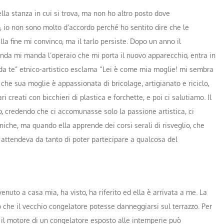
la stanza in cui si trova, ma non ho altro posto dove
, io non sono molto d’accordo perché ho sentito dire che le
la fine mi convinco, ma il tarlo persiste. Dopo un anno il
enda mi manda l’operaio che mi porta il nuovo apparecchio, entra in
i da te” etnico-artistico esclama “Lei è come mia moglie! mi sembra
he sua moglie è appassionata di bricolage, artigianato e riciclo,
 creati con bicchieri di plastica e forchette, e poi ci salutiamo. Il
b, credendo che ci accomunasse solo la passione artistica, ci
niche, ma quando ella apprende dei corsi serali di risveglio, che
 attendeva da tanto di poter partecipare a qualcosa del
nuto a casa mia, ha visto, ha riferito ed ella è arrivata a me. La
o che il vecchio congelatore potesse danneggiarsi sul terrazzo. Per
 il motore di un congelatore esposto alle intemperie può