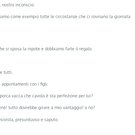
l nostro inconscio.
iamo come esempio tutte le circostanze che ci rovinano la giornata
he si sposa la nipote e dobbiamo farle il regalo.
 tutti.
 appuntamenti con i figli.
porca vacca che cavolo è sta perfezione per lui?
ene! tutto dovrebbe girare a mio vantaggio! o no?
lusivista, presuntuoso e saputo.