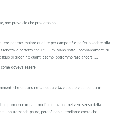
nte, non prova ciò che proviamo noi,
ttere per raccimolare due lire per campare? è perfetto vedere alla
sonetti? è perfetto che i civili muoiano sotto i bombardamenti di
o figlio si droghi? e quanti esempi potremmo fare ancora……
to, come doveva essere.
menti che entrano nella nostra vita, vissuti o visti, sentiti in
di se prima non impariamo l’accettazione nel vero senso della
ò fare una tremenda paura, perché non ci rendiamo conto che