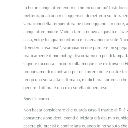
Io ho un congelatore enorme che mi da un po’ fastidio nel
metterlo, qualcuno mi suggerisce di metterlo sul terrazzo
variazioni della temperatura ne danneggiano il motore, al
congelatore muore. Vado a fare il nuovo acquisto e l’azi
casa, volge lo sguardo intorno e osservando lo stile “fa
di vedere casa mia!”, scambiamo due parole e mi spiega c
praticamente il mio hobby, discorriamo un po’ di lampadari
signore racconta l’incontro alla moglie che mi trova su F
proponiamo di incontrarci per discorrere delle nostre tec
tengo una volta alla settimana, mi dichiara sorpresa che
genere. Tutt’ora è una mia sorella di percorso.
Specifichiamo:
Non basta considerare che guarda caso il marito di R. è ve
concatenazione degli eventi è iniziata già dal mio dubbi
essere più precisi è cominciata quando io ho saputo che