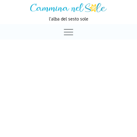
Skip
to
l'alba del sesto sole
content