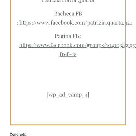
Bacheca FB
:
https://www.facebook.com/patrizia.quarta.921
Pagina FB :
https://www.facebook.com/groups/104103859931
fref=ts
[wp_ad_camp_4]
Condividi: