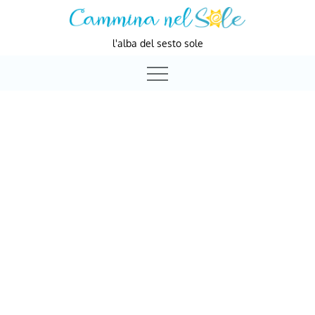
Skip
to
l'alba del sesto sole
content