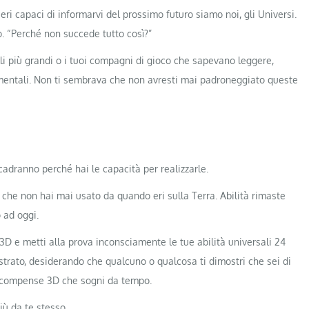
seri capaci di informarvi del prossimo futuro siamo noi, gli Universi.
. “Perché non succede tutto così?”
li più grandi o i tuoi compagni di gioco che sapevano leggere,
timentali. Non ti sembrava che non avresti mai padroneggiato queste
cadranno perché hai le capacità per realizzarle.
à che non hai mai usato da quando eri sulla Terra. Abilità rimaste
 ad oggi.
3D e metti alla prova inconsciamente le tue abilità universali 24
ustrato, desiderando che qualcuno o qualcosa ti dimostri che sei di
 ricompense 3D che sogni da tempo.
iù da te stesso.