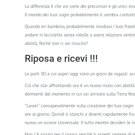
La differenza è che voi siete dei precursori e gli unici es
Il mondo dei tuoi sogni probabilmente ti sembra contorto
Quando eri bambino, probabilmente invidiavi i tuoi fratel
andare in bicicletta senza rotelle o avere relazioni sen
abilità, finché non ci sei riuscito?
Riposa e ricevi !!!
Le parti 3D a cui aspiri oggi sono un gioco da ragazzi: ac
Ciò che stai affrontando ora è un nuovo inizio con abilit
dormienti dal momento in cui sei arrivato sulla Terra fino
“Lavori” consapevolmente sulla creazione dei tuoi sogni 
ore al giorno. Quindi ti stanchi e diventi rapidamente fr
nuovo un essere Universale. Il tutto mentre desideri le
Non c’è spazio per il riposo, perché ti aspetti sempre di p