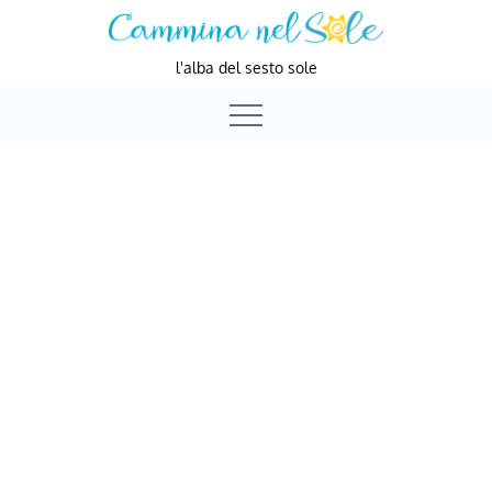
Skip
to
l'alba del sesto sole
content