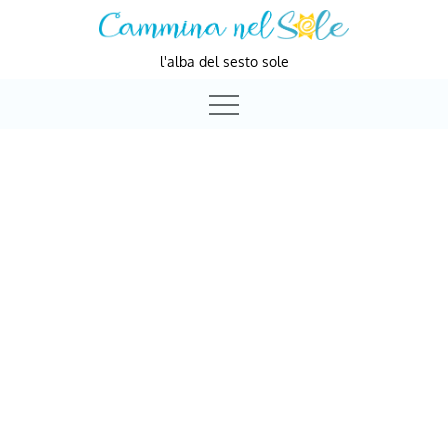
Skip
to
l'alba del sesto sole
content