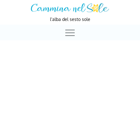
Skip
to
l'alba del sesto sole
content