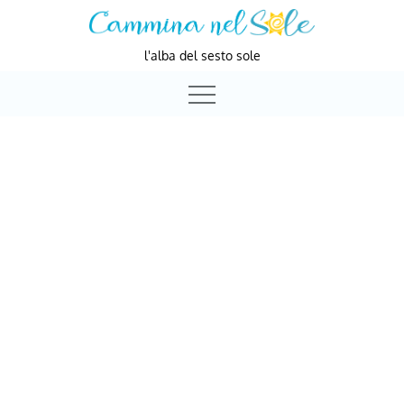
Skip
to
l'alba del sesto sole
content