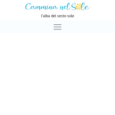
Skip
to
l'alba del sesto sole
content