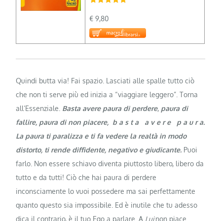
€ 9,80
Quindi butta via! Fai spazio. Lasciati alle spalle tutto ciò
che non ti serve più ed inizia a “viaggiare leggero”. Torna
all’Essenziale.
Basta avere
paura di perdere
,
paura di
fallire, paura di non piacere,
b a s t a a v e r e p a u r a.
La paura ti paralizza e ti fa vedere la realtà in modo
distorto, ti rende diffidente, negativo e giudicante.
Puoi
farlo. Non essere schiavo diventa piuttosto libero, libero da
tutto e da tutti! Ciò che hai paura di perdere
inconsciamente lo vuoi possedere ma sai perfettamente
quanto questo sia impossibile. Ed è inutile che tu adesso
dica il contrario, è il tuo Ego a parlare. A
Lui
non piace