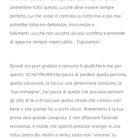
ammettere tutto questo,
Lui
che deve essere sempre
perfetto,
Lui
che vuole il controllo su tutto mai e poi mai
potrebbe tollerare debolezze, insicurezze e
fallimenti.
Lui
che non accetta alcuna sconfitta e pretende
di apparire sempre impeccabile… Figuriamoci.
Quindi ora puoi gridarlo e nessuno ti giudicherà mai per
questo:
IO HO PAURA!
Hai paura di perdere quella persona,
quella situazione, la faccia, una dimensione familiare, la
“tua immagine”, hai paura di quello che possano pensare
gli altri di te o di lasciare quella strada che conosci così
bene e che oramai fai a occhi chiusi. Ammetterlo è la tua
prima vera grande conquista. E non affannarti facendo
resistenza, è inutile che sprechi preziose energie in una
lotta contro dei mulini a vento, tanto non “vincerai” tu