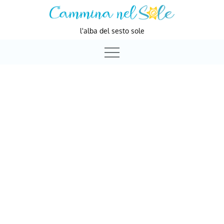
Skip
to
l'alba del sesto sole
content