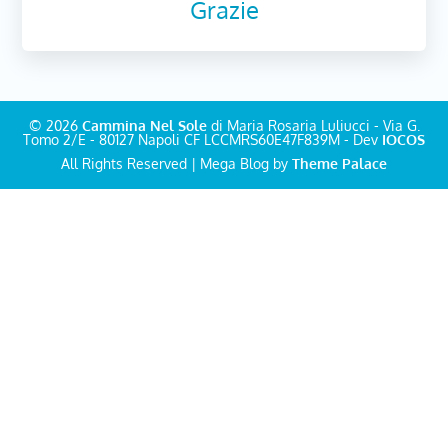
Grazie
© 2026
Cammina Nel Sole
di Maria Rosaria Luliucci - Via G.
Tomo 2/E - 80127 Napoli CF LCCMRS60E47F839M - Dev
IOCOS
All Rights Reserved | Mega Blog by
Theme Palace