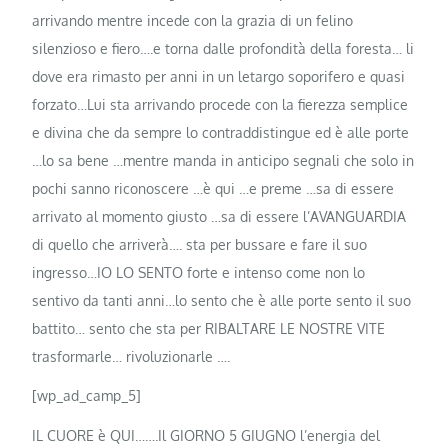
arrivando mentre incede con la grazia di un felino
silenzioso e fiero….e torna dalle profondità della foresta… li
dove era rimasto per anni in un letargo soporifero e quasi
forzato…Lui sta arrivando procede con
la fierezza semplice
e divina che da sempre lo contraddistingue ed è alle porte
…lo sa bene …mentre manda in anticipo segnali che solo in
pochi sanno riconoscere …è qui …e preme …sa di essere
arrivato al momento giusto …sa di essere l’AVANGUARDIA
di quello che arriverà…. sta per bussare e fare il suo
ingresso…IO LO SENTO forte e intenso come non lo
sentivo da tanti anni…lo sento che è alle porte sento il suo
battito… sento che sta per RIBALTARE LE NOSTRE VITE
trasformarle… rivoluzionarle ….
[wp_ad_camp_5]
IL CUORE è QUI…….Il GIORNO 5 GIUGNO l’energia del