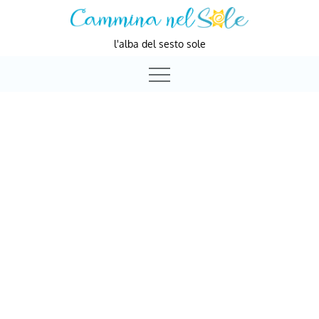
Skip
to
l'alba del sesto sole
content