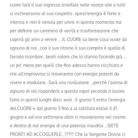
cuore farà il suo ingresso trionfale nelle nostre vite e tutti
si inchineranno al suo cospetto…quest’energia è forte e
intensa e non è venuta per unire in questo momento ma
per definire un cammino di verità e trasformazione che
coprirà gli anni a venire ….IL CUORE sa bene cosa vuole da
ognuno di noi…con il suo ritorno il suo compito è quello di
farcelo ricordare…beati coloro che lo stanno facendo già …
un po’ meno per quelli che fino adesso hanno nicchiato e
che all’improvviso si troveranno con energie potenti da
vivere e modulare…Sarà una rivoluzione …perchè l’anima di
ognuno di noi risponderà a questo input secondo il lavoro
fatto in questi lunghi dieci anni ..Il giorno 5 entra l’energia
del CUORE e dal giorno 5 fino a al solstizio estivo il 21
giugno e ad una settimana oltre si muoveranno nel cosmo
e dentro di noi energie di una potenza inaudita …SIETE
PRONTI AD ACCOGLIERLE…???!!! Che la Sorgente Divina ci