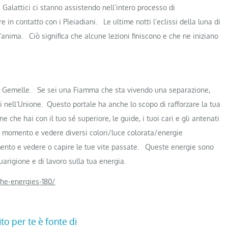
I Galattici ci stanno assistendo nell’intero processo di
 in contatto con i Pleiadiani.
Le ultime notti l’eclissi della luna di
l’anima.
Ciò significa che alcune lezioni finiscono e che ne iniziano
e Gemelle.
Se sei una Fiamma che sta vivendo una separazione,
i nell’Unione.
Questo portale ha anche lo scopo di rafforzare la tua
 che hai con il tuo sé superiore, le guide, i tuoi cari e gli antenati
o momento e vedere diversi colori/luce colorata/energie
ento e vedere o capire le tue vite passate.
Queste energie sono
arigione e di lavoro sulla tua energia.
the-energies-180/
ito per te è fonte di