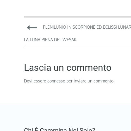
Navigazione
PLENILUNIO IN SCORPIONE ED ECLISSI LUNAR
articoli
LA LUNA PIENA DEL WESAK
Lascia un commento
Devi essere
connesso
per inviare un commento.
Chi È Cammina Nel Sole?