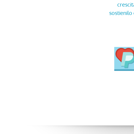
cresci
sostienil