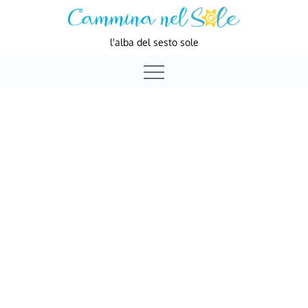
Skip
to
l'alba del sesto sole
content