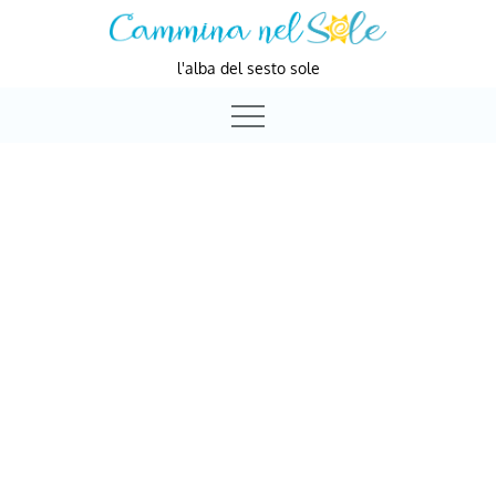
Skip
to
l'alba del sesto sole
content